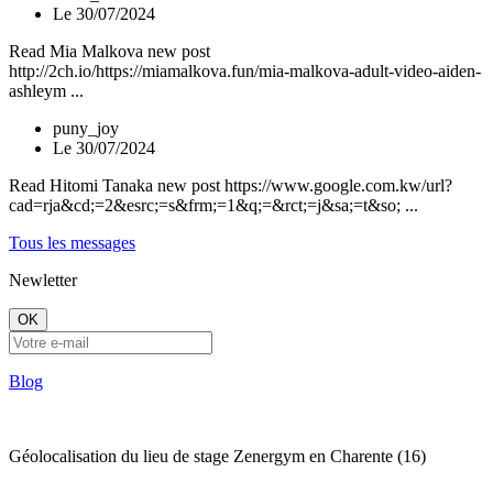
Le 30/07/2024
Read Mia Malkova new post
http://2ch.io/https://miamalkova.fun/mia-malkova-adult-video-aiden-
ashleym ...
puny_joy
Le 30/07/2024
Read Hitomi Tanaka new post https://www.google.com.kw/url?
cad=rja&cd;=2&esrc;=s&frm;=1&q;=&rct;=j&sa;=t&so; ...
Tous les messages
Newletter
OK
Blog
Géolocalisation du lieu de stage Zenergym en Charente (16)