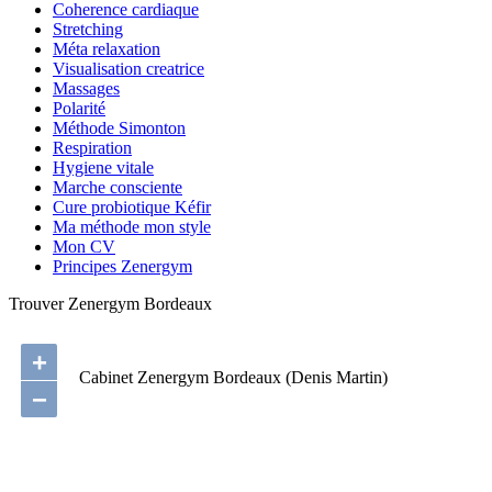
Coherence cardiaque
Stretching
Méta relaxation
Visualisation creatrice
Massages
Polarité
Méthode Simonton
Respiration
Hygiene vitale
Marche consciente
Cure probiotique Kéfir
Ma méthode mon style
Mon CV
Principes Zenergym
Trouver Zenergym Bordeaux
+
Cabinet Zenergym Bordeaux (Denis Martin)
−