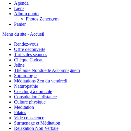
Agenda
Liens
Album photo
Photos Zenergym
Panier
Menu du site - Accueil
Rendez-vous
Offre découverte
Tarifs des séances
Chèque Cadeau
Jeûne
Thérapie Nonduelle Accompagnem
Sophrologie
Méditations Zen du vendredi
Naturopathie
Coaching à domicile
Consultation à distance
Culture physique
Meditation
Pilates
Vide conscience
Surmenage et Méditation
Relaxation Non Verbale