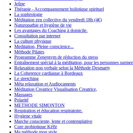
Jeûne
Thérapie - Accompagnement holistique spirituel
La sophrologie
Méditation zen collective du vendredi 18h (4€)
Naturopathie et hygiène de vie
Les avantages du Coaching à domicile.
Consultation par internet
La culture physique
Meditation, Pleine conscience...
Méthode Pilates
Programme Zenergym de réduction du stress
Entraînement spécial à la méditation, pour les personnes surme
Relaxation non verbale selon la Méthode Desmarty
La Coherence cardiaque à Bordeaux
Le stretching
Méta relaxation et Audiocaments
Méditation Creatrice Visualisation Creatrice,
Massages
Polarité
METHODE SIMONTON
Respiration et éducation respiratoire.
Hygiene vitale
Marche consciente, lente et contemplative
Cure probiotique Kéfir
Ma méthode mon style