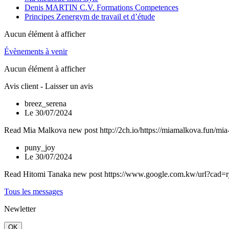
Denis MARTIN C.V. Formations Competences
Principes Zenergym de travail et d’étude
Aucun élément à afficher
Évènements à venir
Aucun élément à afficher
Avis client - Laisser un avis
breez_serena
Le 30/07/2024
Read Mia Malkova new post http://2ch.io/https://miamalkova.fun/mia
puny_joy
Le 30/07/2024
Read Hitomi Tanaka new post https://www.google.com.kw/url?cad=r
Tous les messages
Newletter
OK