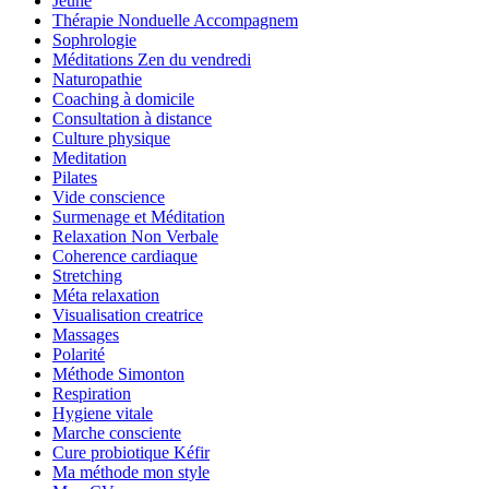
Jeûne
Thérapie Nonduelle Accompagnem
Sophrologie
Méditations Zen du vendredi
Naturopathie
Coaching à domicile
Consultation à distance
Culture physique
Meditation
Pilates
Vide conscience
Surmenage et Méditation
Relaxation Non Verbale
Coherence cardiaque
Stretching
Méta relaxation
Visualisation creatrice
Massages
Polarité
Méthode Simonton
Respiration
Hygiene vitale
Marche consciente
Cure probiotique Kéfir
Ma méthode mon style