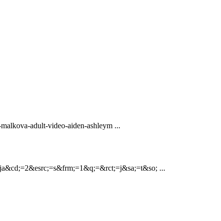
-malkova-adult-video-aiden-ashleym ...
ja&cd;=2&esrc;=s&frm;=1&q;=&rct;=j&sa;=t&so; ...