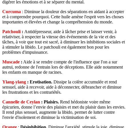
digérer les émotions et à se séparer du mental.
Curcuma
: Diminue la douleur des séparations en aidant à accepter
et à comprendre pourquoi. Cette huile amène l'esprit vers les choses
importantes et élevées et change la compréhension du monde.
Patchouli
:
Antidépresseur, aide à lâcher prise et laisser venir, à
relativiser, à respecter la vitesse des événements de la vie et des
tâches, à voir que tout est sacré, à diminuer les inhibitions sociales et
à stimuler la libido. Le patchouli est également bon pour les
problèmes d'impuissance.
Muscade
:
Aide à se rendre compte de l'influence que l'on a sur
autrui, redonne de l'entrain lors de déceptions. Elle aide notamment
les enfants en manque de racines.
Ylang-ylang
:
Erotisation.
Dissipe la colère accumulée et rend
sensuel, aide à recevoir, aide à déconnecter, débrancher et diminue
les frustrations et les contrariétés.
Cannelle de Ceylan
:
Plaisirs.
Rend hédoniste voire même
épicurien, donne l’envie des plaisirs et met du plaisir dans les envies.
Il rend plus sensuel, augmente la libido, permet de lutter contre
l'envie d'isolement et diminue la victimisation de soi.
Orange
:
Désinhibition.
Diminue l'anxiété, stimule la joie, diminue