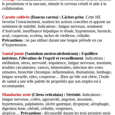
le pessimisme et la rancune, stimule le cerveau créatif et aide à la
collaboration.
Carotte cultivée
(Daucus carota) :
Lâcher-prise
. Cette HE
favorise l’enracinement, soutient les actions concrètes et apporte un
sentiment de stabilité. Indications : fatigue nerveuse, sentiment
d’insécurité, insuffisance hépatique et rénale, hypotension, furoncle,
acné, couperose, eczéma, taches de vieillesse, cellulite.
Précautions
: ne pas utiliser durant une longue période en cas
d’hypertension.
Santal jaune
(Santalum austrocaledonicum) :
Equilibre
intérieur, l’élévation de l’esprit et recueillement
. Indications :
méditation, stress, nervosité, impatience, fatigue nerveuse, insomnie,
troubles circulatoires, varices, hémorroïdes, infection des voies
urinaires, bronchite chronique, inflammation, rhumatisme, lumbago,
fatigue sexuelle, rides, couperose… Bien qu’elle soit chère, l’huile
de santal a une telle palette de propriétés que son emploi est à
recommander.
Mandarine zeste
(Citrus reticulata) :
Sérénité.
Indications :
fatigue nerveuse, colère, agressivité, angoisse, insomnie,
hypertension, palpitations, ulcère gastrique, dyspepsie, aérophagie,
digestion lente, obésité, cellulite, vergetures,
alopécie…
Précautions
: déconseillé durant les trois premiers mois