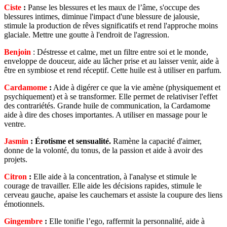
Ciste
:
Panse les blessures et les maux de l’âme, s'occupe des
blessures intimes, diminue l'impact d'une blessure de jalousie,
stimule la production de rêves significatifs et rend l'approche moins
glaciale. Mettre une goutte à l'endroit de l'agression.
Benjoin
: Déstresse et calme, met un filtre entre soi et le monde,
enveloppe de douceur, aide au lâcher prise et au laisser venir, aide à
être en symbiose et rend réceptif. Cette huile est à utiliser en parfum.
Cardamome
:
Aide à digérer ce que la vie amène (physiquement et
psychiquement) et à se transformer. Elle permet de relativiser l'effet
des contrariétés. Grande huile de communication, la Cardamome
aide à dire des choses importantes. A utiliser en massage pour le
ventre.
Jasmin
:
Érotisme et sensualité.
Ramène la capacité d'aimer,
donne de la volonté, du tonus, de la passion et aide à avoir des
projets.
Citron
:
Elle aide à la concentration, à l'analyse et stimule le
courage de travailler. Elle aide les décisions rapides, stimule le
cerveau gauche, apaise les cauchemars et assiste la coupure des liens
émotionnels.
Gingembre
:
Elle tonifie l’ego, raffermit la personnalité, aide à