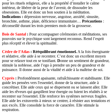
pour les rituels religieux, elle a la propriété d’installer le calme
intérieur, de libérer de la peur de l’avenir, de dissoudre les
obsessions. Elle est donc un bon soutien à la méditation.
Indications :
dépression nerveuse, angoisse, anxiété, sinusite,
bronchite, asthme, plaie, déficience immunitaire…
Précautions
:
déconseillé durant les trois premiers mois de la grossesse.
Bois de Santal
:
Pour accompagner cérémonies et méditations, ses
pouvoirs sur le psychique sont largement reconnus. Rend l’esprit
plus réceptif et élever la spiritualité.
Cèdre de l’Atlas
:
Rééquilibrant émotionnel.
A la fois énergisante
et sédative, elle aide à se recentrer. C’est donc un excellent moyen
pour se relaxer tout en se tonifiant.
D
onne un sentiment de grandeur,
stimule la noblesse, aide l’ego à prendre un peu de grandeur et de
puissance. Il donne aussi de la vitalité et aide à la maîtrise de soi.
Cyprès
:
Profondément apaisante, rafraîchissante et stabilisante. Elle
guide les pensées vers l'essentiel, donne de la structure, aide à
concrétiser. Elle aide ceux qui se dispersent ou se laissent aller. Elle
aide les rêveurs qui gaspillent leur énergie ou fuient les réalités à se
recentrer sur l'essentiel. Elle renforce les systèmes nerveux fragiles.
Elle aide les extravertis à mieux se centrer, à résister aux tentations et
aux excès. Elle consolide la force de caractère. Elle stimule la
respiration.