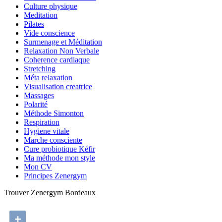
Culture physique
Meditation
Pilates
Vide conscience
Surmenage et Méditation
Relaxation Non Verbale
Coherence cardiaque
Stretching
Méta relaxation
Visualisation creatrice
Massages
Polarité
Méthode Simonton
Respiration
Hygiene vitale
Marche consciente
Cure probiotique Kéfir
Ma méthode mon style
Mon CV
Principes Zenergym
Trouver Zenergym Bordeaux
+