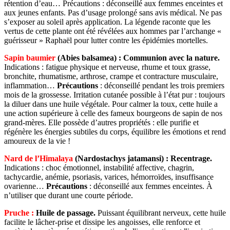
rétention d’eau… Précautions : déconseillé aux femmes enceintes et
aux jeunes enfants. Pas d’usage prolongé sans avis médical. Ne pas
s’exposer au soleil après application. La légende raconte que les
vertus de cette plante ont été révélées aux hommes par l’archange «
guérisseur » Raphaël pour lutter contre les épidémies mortelles.
Sapin baumier
(Abies balsamea) :
Communion avec la nature.
Indications : fatigue physique et nerveuse, rhume et toux grasse,
bronchite, rhumatisme, arthrose, crampe et contracture musculaire,
inflammation…
Précautions
: déconseillé pendant les trois premiers
mois de la grossesse. Irritation cutanée possible à l’état pur : toujours
la diluer dans une huile végétale. Pour calmer la toux, cette huile a
une action supérieure à celle des fameux bourgeons de sapin de nos
grand-mères. Elle possède d’autres propriétés : elle purifie et
régénère les énergies subtiles du corps, équilibre les émotions et rend
amoureux de la vie !
Nard
de l’Himalaya
(Nardostachys jatamansi) :
Recentrage.
Indications : choc émotionnel, instabilité affective, chagrin,
tachycardie, anémie, psoriasis, varices, hémorroïdes, insuffisance
ovarienne…
Précautions
: déconseillé aux femmes enceintes. À
n’utiliser que durant une courte période.
Pruche :
Huile de passage.
Puissant équilibrant nerveux, cette huile
facilite le lâcher-prise et dissipe les angoisses, elle renforce et