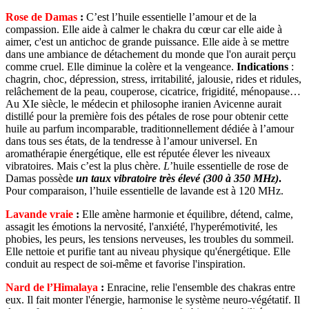
Rose de Damas
:
C’est l’huile essentielle l’amour et de la
compassion. Elle aide à calmer le chakra du cœur car elle aide à
aimer, c'est un antichoc de grande puissance. Elle aide à se mettre
dans une ambiance de détachement du monde que l'on aurait perçu
comme cruel. Elle diminue la colère et la vengeance.
Indications
:
chagrin, choc, dépression, stress, irritabilité, jalousie, rides et ridules,
relâchement de la peau, couperose, cicatrice, frigidité, ménopause…
Au XIe siècle, le médecin et philosophe iranien Avicenne aurait
distillé pour la première fois des pétales de rose pour obtenir cette
huile au parfum incomparable, traditionnellement dédiée à l’amour
dans tous ses états, de la tendresse à l’amour universel. En
aromathérapie énergétique, elle est réputée élever les niveaux
vibratoires. Mais c’est la plus chère.
L
’huile essentielle de rose de
Damas possède
un taux vibratoire très élevé (300 à 350 MHz)
.
Pour comparaison, l’huile essentielle de lavande est à 120 MHz.
Lavande vraie
:
Elle amène harmonie et équilibre, détend, calme,
assagit les émotions la nervosité, l'anxiété, l'hyperémotivité, les
phobies, les peurs, les tensions nerveuses, les troubles du sommeil.
Elle nettoie et purifie tant au niveau physique qu'énergétique. Elle
conduit au respect de soi-même et favorise l'inspiration.
Nard de l’Himalaya
:
Enracine, relie l'ensemble des chakras entre
eux. Il fait monter l'énergie, harmonise le système neuro-végétatif. Il