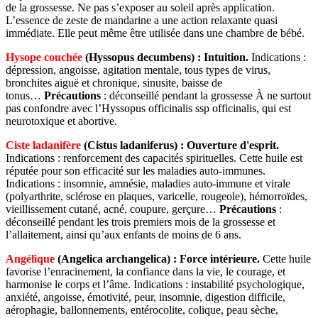
de la grossesse. Ne pas s’exposer au soleil après application.
L’essence de zeste de mandarine a une action relaxante quasi
immédiate. Elle peut même être utilisée dans une chambre de bébé.
Hysope couchée
(Hyssopus decumbens) :
Intuition.
Indications :
dépression, angoisse, agitation mentale, tous types de virus,
bronchites aiguë et chronique, sinusite, baisse de
tonus…
Précautions
: déconseillé pendant la grossesse À ne surtout
pas confondre avec l’Hyssopus officinalis ssp officinalis, qui est
neurotoxique et abortive.
Ciste ladanifère
(Cistus ladaniferus) :
Ouverture d'esprit.
Indications : renforcement des capacités spirituelles. Cette huile est
réputée pour son efficacité sur les maladies auto-immunes.
Indications : insomnie, amnésie, maladies auto-immune et virale
(polyarthrite, sclérose en plaques, varicelle, rougeole), hémorroïdes,
vieillissement cutané, acné, coupure, gerçure…
Précautions
:
déconseillé pendant les trois premiers mois de la grossesse et
l’allaitement, ainsi qu’aux enfants de moins de 6 ans.
Angélique
(Angelica archangelica) :
Force intérieure.
Cette huile
favorise l’enracinement, la confiance dans la vie, le courage, et
harmonise le corps et l’âme. Indications : instabilité psychologique,
anxiété, angoisse, émotivité, peur, insomnie, digestion difficile,
aérophagie, ballonnements, entérocolite, colique, peau sèche,