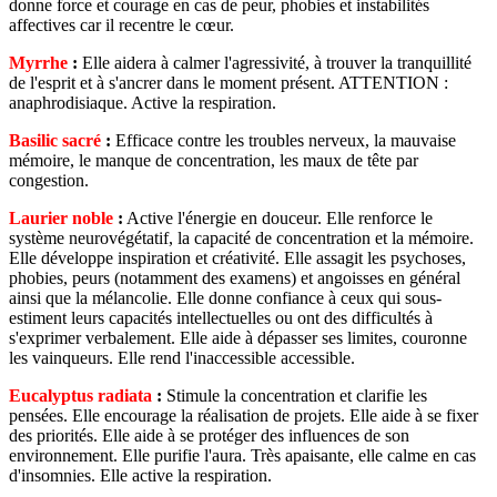
donne force et courage en cas de peur, phobies et instabilités
affectives car il recentre le cœur.
Myrrhe
:
Elle aidera à calmer l'agressivité, à trouver la tranquillité
de l'esprit et à s'ancrer dans le moment présent. ATTENTION :
anaphrodisiaque. Active la respiration.
Basilic sacré
:
Efficace contre les troubles nerveux, la mauvaise
mémoire, le manque de concentration, les maux de tête par
congestion.
Laurier noble
:
Active l'énergie en douceur. Elle renforce le
système neurovégétatif, la capacité de concentration et la mémoire.
Elle développe inspiration et créativité. Elle assagit les psychoses,
phobies, peurs (notamment des examens) et angoisses en général
ainsi que la mélancolie. Elle donne confiance à ceux qui sous-
estiment leurs capacités intellectuelles ou ont des difficultés à
s'exprimer verbalement. Elle aide à dépasser ses limites, couronne
les vainqueurs. Elle rend l'inaccessible accessible.
Eucalyptus radiata
:
Stimule la concentration et clarifie les
pensées. Elle encourage la réalisation de projets. Elle aide à se fixer
des priorités. Elle aide à se protéger des influences de son
environnement. Elle purifie l'aura. Très apaisante, elle calme en cas
d'insomnies. Elle active la respiration.