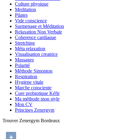
Culture physique
Meditation
Pilates
Vide conscience
Surmenage et Méditation
Relaxation Non Verbale
Coherence cardiaque
Stretching
Méta relaxation
Visualisation creatrice
Massages
Polarité
Méthode Simonton
Respiration
Hygiene vitale
Marche consciente
Cure probiotique Kéfir
Ma méthode mon style
Mon CV
Principes Zenergym
Trouver Zenergym Bordeaux
+