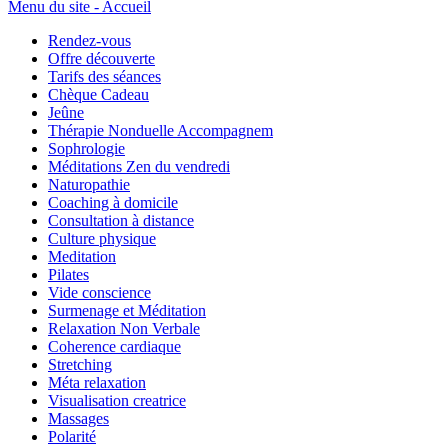
Menu du site - Accueil
Rendez-vous
Offre découverte
Tarifs des séances
Chèque Cadeau
Jeûne
Thérapie Nonduelle Accompagnem
Sophrologie
Méditations Zen du vendredi
Naturopathie
Coaching à domicile
Consultation à distance
Culture physique
Meditation
Pilates
Vide conscience
Surmenage et Méditation
Relaxation Non Verbale
Coherence cardiaque
Stretching
Méta relaxation
Visualisation creatrice
Massages
Polarité