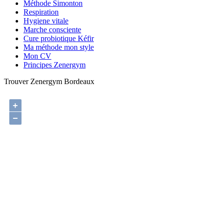
Méthode Simonton
Respiration
Hygiene vitale
Marche consciente
Cure probiotique Kéfir
Ma méthode mon style
Mon CV
Principes Zenergym
Trouver Zenergym Bordeaux
+
−