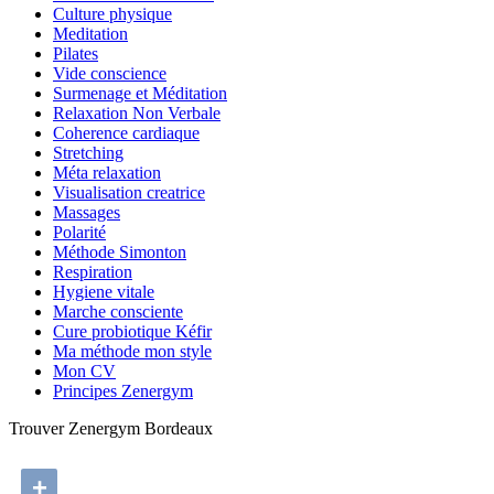
Culture physique
Meditation
Pilates
Vide conscience
Surmenage et Méditation
Relaxation Non Verbale
Coherence cardiaque
Stretching
Méta relaxation
Visualisation creatrice
Massages
Polarité
Méthode Simonton
Respiration
Hygiene vitale
Marche consciente
Cure probiotique Kéfir
Ma méthode mon style
Mon CV
Principes Zenergym
Trouver Zenergym Bordeaux
+