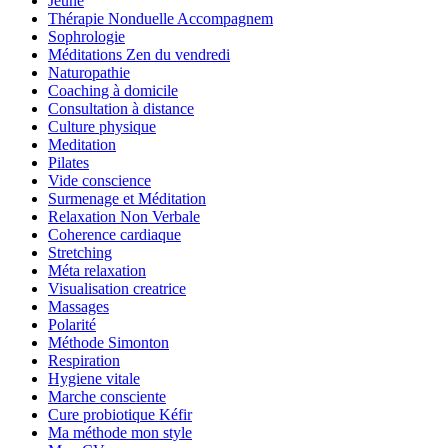
Jeûne
Thérapie Nonduelle Accompagnem
Sophrologie
Méditations Zen du vendredi
Naturopathie
Coaching à domicile
Consultation à distance
Culture physique
Meditation
Pilates
Vide conscience
Surmenage et Méditation
Relaxation Non Verbale
Coherence cardiaque
Stretching
Méta relaxation
Visualisation creatrice
Massages
Polarité
Méthode Simonton
Respiration
Hygiene vitale
Marche consciente
Cure probiotique Kéfir
Ma méthode mon style