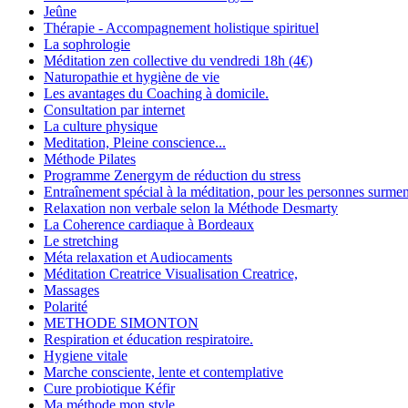
Jeûne
Thérapie - Accompagnement holistique spirituel
La sophrologie
Méditation zen collective du vendredi 18h (4€)
Naturopathie et hygiène de vie
Les avantages du Coaching à domicile.
Consultation par internet
La culture physique
Meditation, Pleine conscience...
Méthode Pilates
Programme Zenergym de réduction du stress
Entraînement spécial à la méditation, pour les personnes surme
Relaxation non verbale selon la Méthode Desmarty
La Coherence cardiaque à Bordeaux
Le stretching
Méta relaxation et Audiocaments
Méditation Creatrice Visualisation Creatrice,
Massages
Polarité
METHODE SIMONTON
Respiration et éducation respiratoire.
Hygiene vitale
Marche consciente, lente et contemplative
Cure probiotique Kéfir
Ma méthode mon style